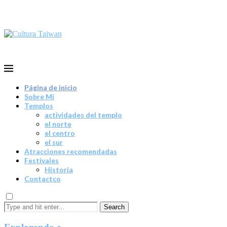
Página de inicio
Sobre Mí
Templos
actividades del templo
el norte
el centro
el sur
Atracciones recomendadas
Festivales
Historia
Contactco
Search