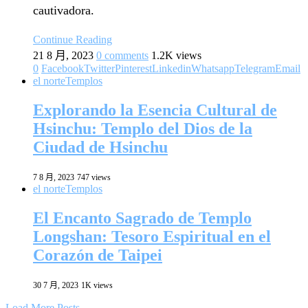
cautivadora.
Continue Reading
21 8 月, 2023
0 comments
1.2K views
0
Facebook
Twitter
Pinterest
Linkedin
Whatsapp
Telegram
Email
el norte
Templos
Explorando la Esencia Cultural de
Hsinchu: Templo del Dios de la
Ciudad de Hsinchu
7 8 月, 2023
747 views
el norte
Templos
El Encanto Sagrado de Templo
Longshan: Tesoro Espiritual en el
Corazón de Taipei
30 7 月, 2023
1K views
Load More Posts