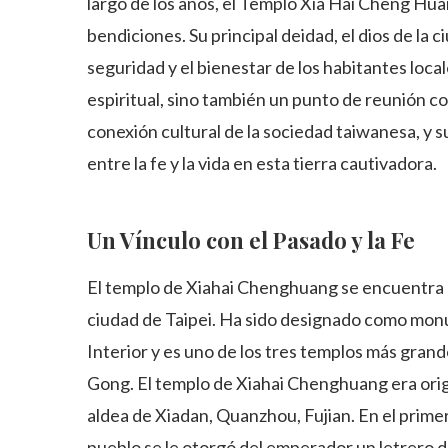
largo de los años, el Templo Xia Hai Cheng Hua
bendiciones. Su principal deidad, el dios de la 
seguridad y el bienestar de los habitantes loca
espiritual, sino también un punto de reunión co
conexión cultural de la sociedad taiwanesa, y s
entre la fe y la vida en esta tierra cautivadora.
Un Vínculo con el Pasado y la Fe
El templo de Xiahai Chenghuang se encuentra en
ciudad de Taipei. Ha sido designado como monum
Interior y es uno de los tres templos más gr
Gong. El templo de Xiahai Chenghuang era origi
aldea de Xiadan, Quanzhou, Fujian. En el primer
pueblo se le otorgó del emperador un letrero