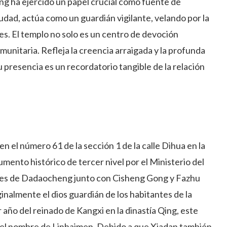
ng ha ejercido un papel crucial como fuente de
ciudad, actúa como un guardián vigilante, velando por la
les. El templo no solo es un centro de devoción
munitaria. Refleja la creencia arraigada y la profunda
u presencia es un recordatorio tangible de la relación
 el número 61 de la sección 1 de la calle Dihua en la
ento histórico de tercer nivel por el Ministerio del
andes de Dadaocheng junto con Cisheng Gong y Fazhu
nalmente el dios guardián de los habitantes de la
 año del reinado de Kangxi en la dinastía Qing, este
 del nombre de Linhaimen. Debido a que Xiadan también