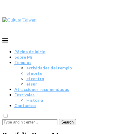
Página de inicio
Sobre Mí
Templos
actividades del templo
el norte
el centro
el sur
Atracciones recomendadas
Festivales
Historia
Contactco
Search