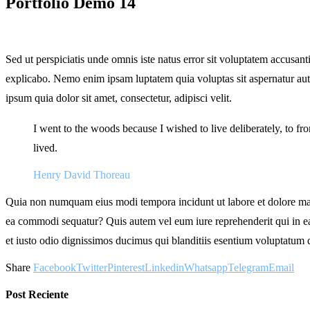
Portfolio Demo 14
Sed ut perspiciatis unde omnis iste natus error sit voluptatem accusan
explicabo. Nemo enim ipsam luptatem quia voluptas sit aspernatur aut
ipsum quia dolor sit amet, consectetur, adipisci velit.
I went to the woods because I wished to live deliberately, to fron
lived.
Henry David Thoreau
Quia non numquam eius modi tempora incidunt ut labore et dolore mag
ea commodi sequatur? Quis autem vel eum iure reprehenderit qui in ea 
et iusto odio dignissimos ducimus qui blanditiis esentium voluptatum de
Share
Facebook
Twitter
Pinterest
Linkedin
Whatsapp
Telegram
Email
Post Reciente