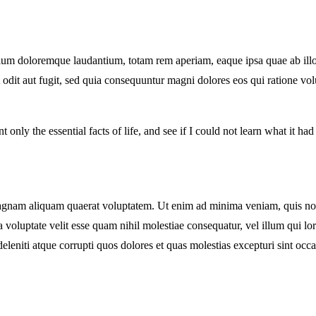
tium doloremque laudantium, totam rem aperiam, eaque ipsa quae ab illo in
 odit aut fugit, sed quia consequuntur magni dolores eos qui ratione v
t only the essential facts of life, and see if I could not learn what it ha
nam aliquam quaerat voluptatem. Ut enim ad minima veniam, quis nostru
voluptate velit esse quam nihil molestiae consequatur, vel illum qui l
leniti atque corrupti quos dolores et quas molestias excepturi sint occa