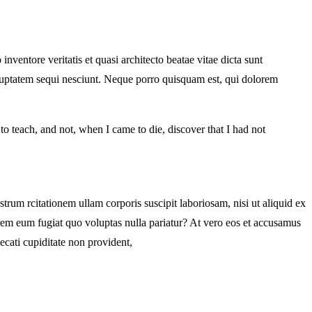
ventore veritatis et quasi architecto beatae vitae dicta sunt
oluptatem sequi nesciunt. Neque porro quisquam est, qui dolorem
d to teach, and not, when I came to die, discover that I had not
m rcitationem ullam corporis suscipit laboriosam, nisi ut aliquid ex
orem eum fugiat quo voluptas nulla pariatur? At vero eos et accusamus
ecati cupiditate non provident,