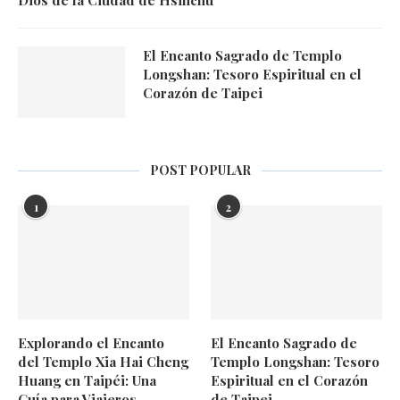
Dios de la Ciudad de Hsinchu
El Encanto Sagrado de Templo
Longshan: Tesoro Espiritual en el
Corazón de Taipei
POST POPULAR
1
2
Explorando el Encanto
El Encanto Sagrado de
del Templo Xia Hai Cheng
Templo Longshan: Tesoro
Huang en Taipéi: Una
Espiritual en el Corazón
Guía para Viajeros
de Taipei